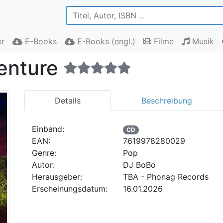
r
E-Books
E-Books (engl.)
Filme
Musik
enture
Details
Beschreibung
Einband:
CD
EAN:
7619978280029
Genre:
Pop
Autor:
DJ BoBo
Herausgeber:
TBA - Phonag Records
Erscheinungsdatum:
16.01.2026