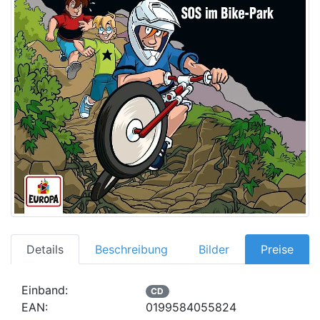
Details
Beschreibung
Bilder
Preise
Einband:
CD
EAN:
0199584055824