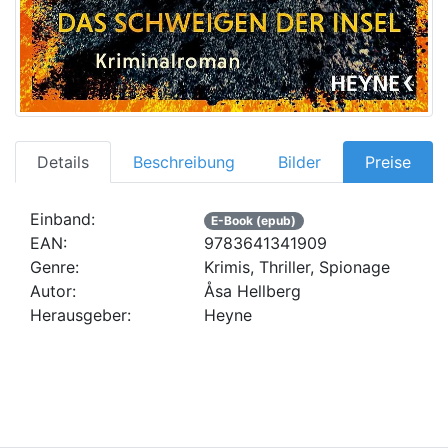
Details
Beschreibung
Bilder
Preise
Einband:
E-Book (epub)
EAN:
9783641341909
Genre:
Krimis, Thriller, Spionage
Autor:
Åsa Hellberg
Herausgeber:
Heyne