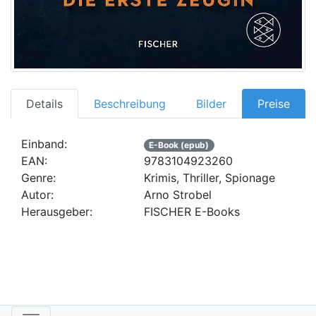
Details
Beschreibung
Bilder
Preise
Einband:
E-Book (epub)
EAN:
9783104923260
Genre:
Krimis, Thriller, Spionage
Autor:
Arno Strobel
Herausgeber:
FISCHER E-Books